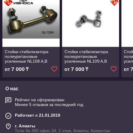
Стойки стабилизатора
Стойки стабилизатора
Стой
полиуретановые
полиуретановые
пол
усиленные NL108 A,B
усиленные NL109 A,B
усил
7 000
7 000
от
₸
от
₸
от
О нас
Рейтинг не сформирован
Менее 5 отзывов за последний год
Работает с 21.01.2010
г. Алматы
Толе би 305 офис 24, 2 этаж, Алматы, Казахстан