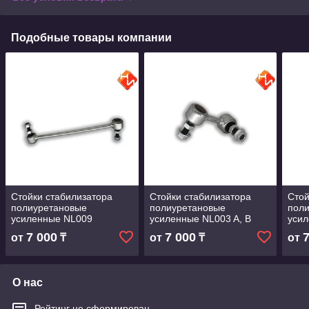
Подобные товары компании
Стойки стабилизатора
Стойки стабилизатора
Стой
полиуретановые
полиуретановые
пол
усиленные NL009
усиленные NL003 A, B
уси
7 000
7 000
от
₸
от
₸
от
О нас
Рейтинг не сформирован