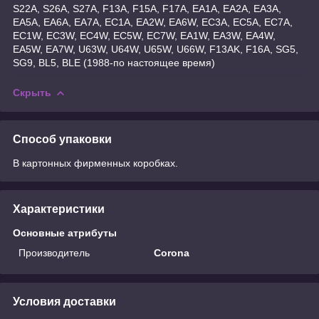
S22A, S26A, S27A, F13A, F15A, F17A, EA1A, EA2A, EA3A,
EA5A, EA6A, EA7A, EC1A, EA2W, EA6W, EC3A, EC5A, EC7A,
EC1W, EC3W, EC4W, EC5W, EC7W, EA1W, EA3W, EA4W,
EA5W, EA7W, U63W, U64W, U65W, U66W, F13AK, F16A, SG5,
SG9, BL5, BLE (1988-по настоящее время)
Скрыть
Способ упаковки
В картонных фирменных коробках.
Характеристики
Основные атрибуты
Производитель
Corona
Условия доставки