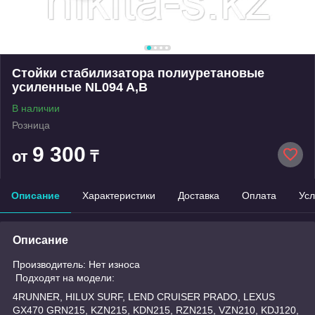
Стойки стабилизатора полиуретановые
усиленные NL094 A,B
В наличии
Розница
9 300
от
₸
Описание
Характеристики
Доставка
Оплата
Усл
Описание
Производитель: Нет износа
Подходят на модели:
4RUNNER, HILUX SURF, LEND CRUISER PRADO, LEXUS
GX470 GRN215, KZN215, KDN215, RZN215, VZN210, KDJ120,