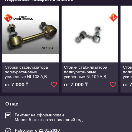
Стойки стабилизатора
Стойки стабилизатора
Стой
полиуретановые
полиуретановые
пол
усиленные NL108 A,B
усиленные NL109 A,B
усил
7 000
7 000
от
₸
от
₸
от
О нас
Рейтинг не сформирован
Менее 5 отзывов за последний год
Работает с 21.01.2010