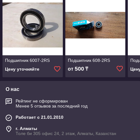
Подшипник 6007-2RS
Подшипник 608-2RS
Под
500
от
₸
Цену уточняйте
Цен
О нас
Рейтинг не сформирован
Менее 5 отзывов за последний год
Работает с 21.01.2010
г. Алматы
Толе би 305 офис 24, 2 этаж, Алматы, Казахстан